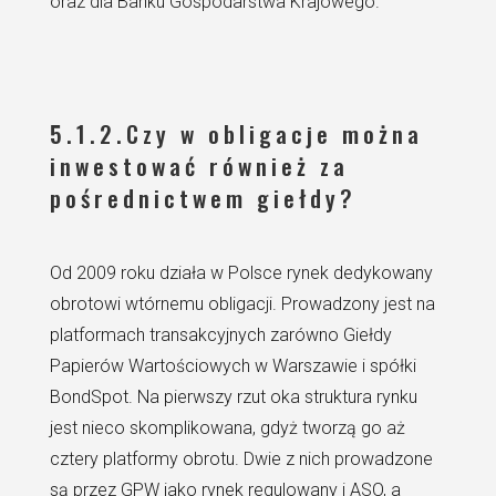
oraz dla Banku Gospodarstwa Krajowego.
5.1.2.Czy w obligacje można
inwestować również za
pośrednictwem giełdy?
Od 2009 roku działa w Polsce rynek dedykowany
obrotowi wtórnemu obligacji. Prowadzony jest na
platformach transakcyjnych zarówno Giełdy
Papierów Wartościowych w Warszawie i spółki
BondSpot. Na pierwszy rzut oka struktura rynku
jest nieco skomplikowana, gdyż tworzą go aż
cztery platformy obrotu. Dwie z nich prowadzone
są przez GPW jako rynek regulowany i ASO, a