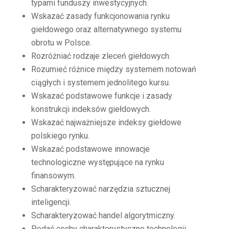
typami funduszy inwestycyjnych.
Wskazać zasady funkcjonowania rynku
giełdowego oraz alternatywnego systemu
obrotu w Polsce.
Rozróżniać rodzaje zleceń giełdowych.
Rozumieć różnice między systemem notowań
ciągłych i systemem jednolitego kursu.
Wskazać podstawowe funkcje i zasady
konstrukcji indeksów giełdowych.
Wskazać najważniejsze indeksy giełdowe
polskiego rynku.
Wskazać podstawowe innowacje
technologiczne występujące na rynku
finansowym.
Scharakteryzować narzędzia sztucznej
inteligencji.
Scharakteryzować handel algorytmiczny.
Podać cechy charakterystyczne technologii