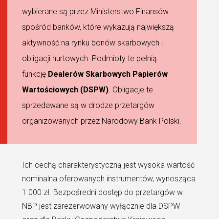
wybierane są przez Ministerstwo Finansów
spośród banków, które wykazują największą
aktywność na rynku bonów skarbowych i
obligacji hurtowych. Podmioty te pełnią
funkcję
Dealerów Skarbowych Papierów
Wartościowych (DSPW)
. Obligacje te
sprzedawane są w drodze przetargów
organizowanych przez Narodowy Bank Polski.
Ich cechą charakterystyczną jest wysoka wartość
nominalna oferowanych instrumentów, wynosząca
1 000 zł. Bezpośredni dostęp do przetargów w
NBP jest zarezerwowany wyłącznie dla DSPW