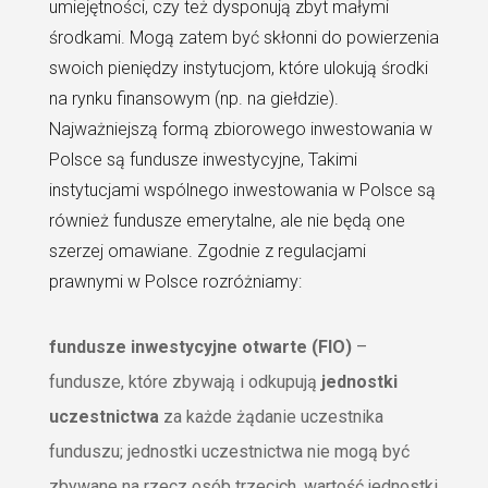
umiejętności, czy też dysponują zbyt małymi
środkami. Mogą zatem być skłonni do powierzenia
swoich pieniędzy instytucjom, które ulokują środki
na rynku finansowym (np. na giełdzie).
Najważniejszą formą zbiorowego inwestowania w
Polsce są fundusze inwestycyjne, Takimi
instytucjami wspólnego inwestowania w Polsce są
również fundusze emerytalne, ale nie będą one
szerzej omawiane. Zgodnie z regulacjami
prawnymi w Polsce rozróżniamy:
fundusze inwestycyjne otwarte (FIO)
–
fundusze, które zbywają i odkupują
jednostki
uczestnictwa
za każde żądanie uczestnika
funduszu; jednostki uczestnictwa nie mogą być
zbywane na rzecz osób trzecich, wartość jednostki