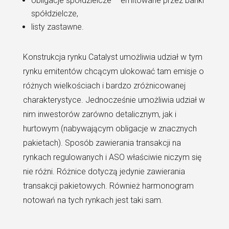
obligacje spółdzielcze – emitowane przez banki
spółdzielcze,
listy zastawne.
Konstrukcja rynku Catalyst umożliwia udział w tym
rynku emitentów chcącym ulokować tam emisje o
różnych wielkościach i bardzo zróżnicowanej
charakterystyce. Jednocześnie umożliwia udział w
nim inwestorów zarówno detalicznym, jak i
hurtowym (nabywającym obligacje w znacznych
pakietach). Sposób zawierania transakcji na
rynkach regulowanych i ASO właściwie niczym się
nie różni. Różnice dotyczą jedynie zawierania
transakcji pakietowych. Również harmonogram
notowań na tych rynkach jest taki sam.