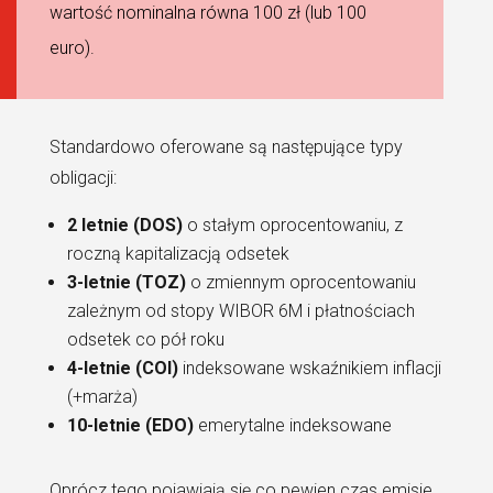
wartość nominalna równa 100 zł (lub 100
euro).
Standardowo oferowane są następujące typy
obligacji:
2 letnie (DOS)
o stałym oprocentowaniu, z
roczną kapitalizacją odsetek
3-letnie (TOZ)
o zmiennym oprocentowaniu
zależnym od stopy WIBOR 6M i płatnościach
odsetek co pół roku
4-letnie (COI)
indeksowane wskaźnikiem inflacji
(+marża)
10-letnie (EDO)
emerytalne indeksowane
Oprócz tego pojawiają się co pewien czas emisje