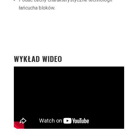
łańcucha bloków.
WYKŁAD WIDEO