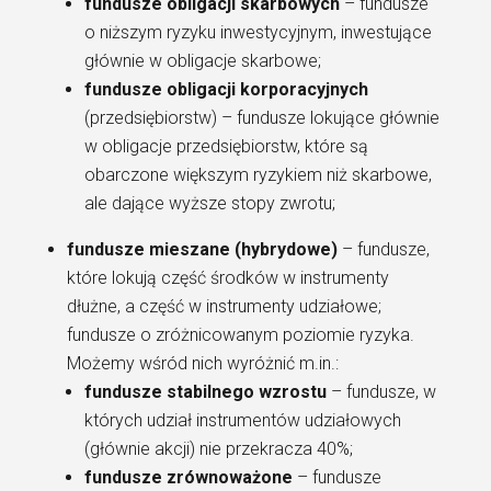
fundusze obligacji skarbowych
– fundusze
o niższym ryzyku inwestycyjnym, inwestujące
głównie w obligacje skarbowe;
fundusze obligacji korporacyjnych
(przedsiębiorstw) – fundusze lokujące głównie
w obligacje przedsiębiorstw, które są
obarczone większym ryzykiem niż skarbowe,
ale dające wyższe stopy zwrotu;
fundusze mieszane (hybrydowe)
– fundusze,
które lokują część środków w instrumenty
dłużne, a część w instrumenty udziałowe;
fundusze o zróżnicowanym poziomie ryzyka.
Możemy wśród nich wyróżnić m.in.:
fundusze stabilnego wzrostu
– fundusze, w
których udział instrumentów udziałowych
(głównie akcji) nie przekracza 40%;
fundusze zrównoważone
– fundusze