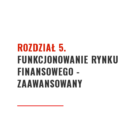
ROZDZIAŁ 5.
FUNKCJONOWANIE RYNKU
FINANSOWEGO -
ZAAWANSOWANY