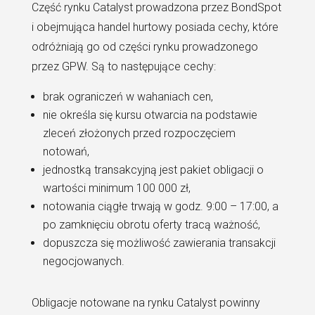
Część rynku Catalyst prowadzona przez BondSpot
i obejmująca handel hurtowy posiada cechy, które
odróżniają go od części rynku prowadzonego
przez GPW. Są to następujące cechy:
brak ograniczeń w wahaniach cen,
nie określa się kursu otwarcia na podstawie
zleceń złożonych przed rozpoczęciem
notowań,
jednostką transakcyjną jest pakiet obligacji o
wartości minimum 100 000 zł,
notowania ciągłe trwają w godz. 9:00 – 17:00, a
po zamknięciu obrotu oferty tracą ważność,
dopuszcza się możliwość zawierania transakcji
negocjowanych.
Obligacje notowane na rynku Catalyst powinny