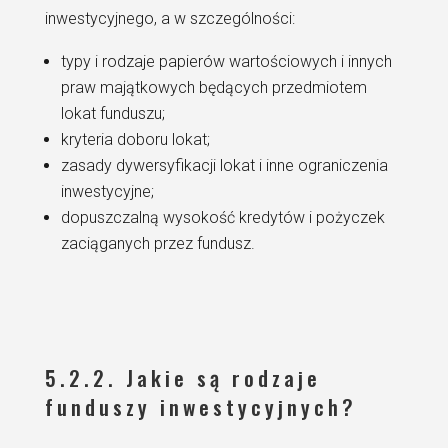
inwestycyjnego, a w szczególności:
typy i rodzaje papierów wartościowych i innych
praw majątkowych będących przedmiotem
lokat funduszu;
kryteria doboru lokat;
zasady dywersyfikacji lokat i inne ograniczenia
inwestycyjne;
dopuszczalną wysokość kredytów i pożyczek
zaciąganych przez fundusz.
5.2.2. Jakie są rodzaje
funduszy inwestycyjnych?