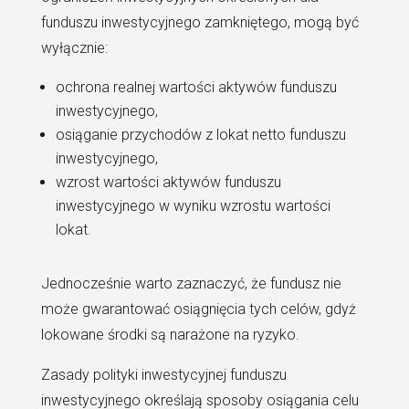
funduszu inwestycyjnego zamkniętego, mogą być
wyłącznie:
ochrona realnej wartości aktywów funduszu
inwestycyjnego,
osiąganie przychodów z lokat netto funduszu
inwestycyjnego,
wzrost wartości aktywów funduszu
inwestycyjnego w wyniku wzrostu wartości
lokat.
Jednocześnie warto zaznaczyć, że fundusz nie
może gwarantować osiągnięcia tych celów, gdyż
lokowane środki są narażone na ryzyko.
Zasady polityki inwestycyjnej funduszu
inwestycyjnego określają sposoby osiągania celu