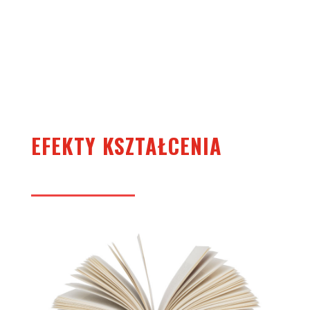
EFEKTY KSZTAŁCENIA