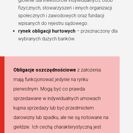
głównie dla inwestorów indywidualnych, osób
fizycznych, stowarzyszeń i innych organizacji
społecznych i zawodowych oraz fundacji
wpisanych do rejestru sądowego.
rynek obligacji hurtowych
– przeznaczony dla
wybranych dużych banków.
Obligacje oszczędnościowe
z założenia
mają funkcjonować jedynie na rynku
pierwotnym. Mogą być co prawda
sprzedawane w indywidualnych umowach
kupna sprzedaży lub być przedmiotem
darowizny lub spadku, ale nie są notowane na
giełdzie. Ich cechą charakterystyczną jest