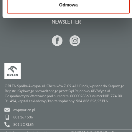
REGULAMIN
Odmowa
DOKUMENTOWANIE TRANSAKCJI
NEWSLETTER
ORLEN Spółka Akcyjna, ul. Chemików 7, 09-411 Płock, wpisana do Krajowego
Rejestru Sądowego prowadzonego przez Sąd Rejonowy XIV Wydział
Gospodarczy w Warszawie pod numerem: 0000028860, numer NIP: 774-00-
01-454, kapitał zakładowy / kapitał wpłacony: 534.636.326,25 PLN.
owp@orlen.pl
801 167 536
801 1 ORLEN