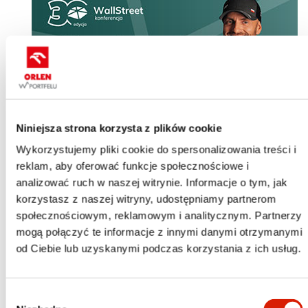
Niniejsza strona korzysta z plików cookie
Wykorzystujemy pliki cookie do spersonalizowania treści i
Zapraszamy na wyjątkowe spotkanie z Kajetanem
reklam, aby oferować funkcje społecznościowe i
Kajetanowiczem – najbardziej utytułowanym kierowcą
analizować ruch w naszej witrynie. Informacje o tym, jak
rajdowym w Polsce, zawodnikiem ORLEN Rally Team, który
korzystasz z naszej witryny, udostępniamy partnerom
będzie gościem specjalnym konferencji WallStreet w
społecznościowym, reklamowym i analitycznym. Partnerzy
Karpaczu.
mogą połączyć te informacje z innymi danymi otrzymanymi
od Ciebie lub uzyskanymi podczas korzystania z ich usług.
Uczestnicy wydarzenia będą mogli spotkać się ze
sportowcem na stoisku ORLEN
30 maja 2026 r.
w godzinach
13:30–15:00,
gdzie w swobodnej atmosferze będzie można
Wybór
porozmawiać, zrobić zdjęcie oraz zdobyć autograf.