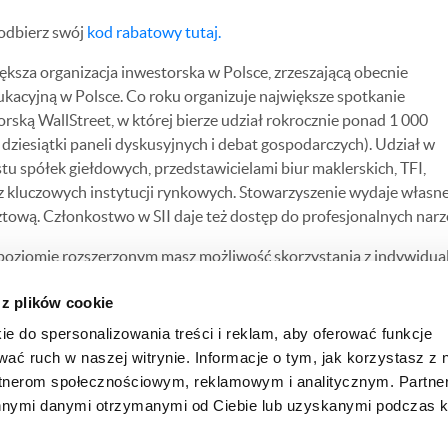
 odbierz swój
kod rabatowy tutaj.
ksza organizacja inwestorska w Polsce, zrzeszającą obecnie
ukacyjną w Polsce. Co roku organizuje największe spotkanie
ską WallStreet, w której bierze udział rokrocznie ponad 1 000
dziesiątki paneli dyskusyjnych i debat gospodarczych). Udział w
tu spółek giełdowych, przedstawicielami biur maklerskich, TFI,
az kluczowych instytucji rynkowych. Stowarzyszenie wydaje własne
tową. Członkostwo w SII daje też dostęp do profesjonalnych narzę
a poziomie rozszerzonym masz możliwość skorzystania z indywidua
ązywał od dnia 04.11.2022r. Nowy katalog znajdą Państwo
tutaj
.
 z plików cookie
ie do spersonalizowania treści i reklam, aby oferować funkcje
wać ruch w naszej witrynie. Informacje o tym, jak korzystasz z 
rtnerom społecznościowym, reklamowym i analitycznym. Partn
ANIE TRANSAKCJI
NEWSLETTER
innymi danymi otrzymanymi od Ciebie lub uzyskanymi podczas k