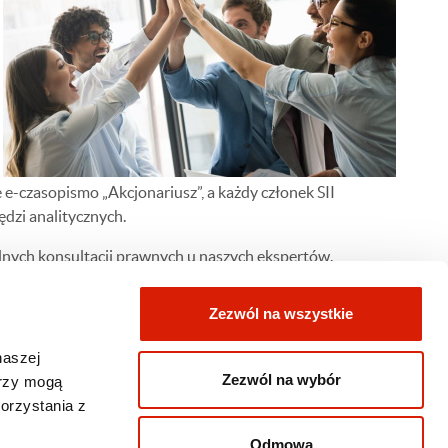
 e-czasopismo „Akcjonariusz”, a każdy członek SII
dzi analitycznych.
lnych konsultacji prawnych u naszych ekspertów.
Zezwól na wszystkie
naszej
Zezwól na wybór
erzy mogą
orzystania z
Odmowa
owp@orlen.pl