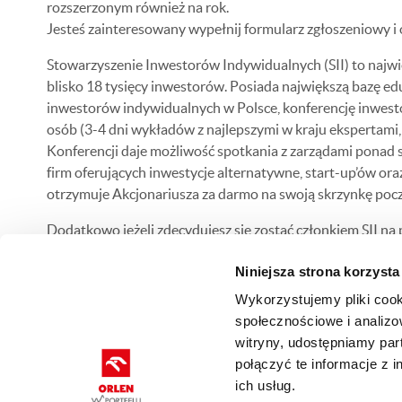
rozszerzonym również na rok.
Jesteś zainteresowany wypełnij formularz zgłoszeniowy i
Stowarzyszenie Inwestorów Indywidualnych (SII) to najwię
blisko 18 tysięcy inwestorów. Posiada największą bazę ed
inwestorów indywidualnych w Polsce, konferencję inwestor
osób (3-4 dni wykładów z najlepszymi w kraju ekspertami, 
Konferencji daje możliwość spotkania z zarządami ponad s
firm oferujących inwestycje alternatywne, start-up’ów or
otrzymuje Akcjonariusza za darmo na swoją skrzynkę pocz
Dodatkowo jeżeli zdecydujesz się zostać członkiem SII n
Zgodnie z zapisami regulaminu, nowy rabat będzie obowi
Niniejsza strona korzysta
Wykorzystujemy pliki cook
społecznościowe i analizo
witryny, udostępniamy pa
KATALOG RABATÓW
REGULAMIN
DOKUMENTOW
połączyć te informacje z 
ich usług.