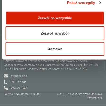
Pokaż szczegóły
NEWSLETTER
Zezwól na wszystkie
Zezwól na wybór
Odmowa
ORLEN Spółka Akcyjna, ul. Chemików 7, 09-411 Płock, wpisana do Krajowego
Rejestru Sądowego prowadzonego przez Sąd Rejonowy XIV Wydział
Gospodarczy w Warszawie pod numerem: 0000028860, numer NIP: 774-00-
01-454, kapitał zakładowy / kapitał wpłacony: 534.636.326,25 PLN.
owp@orlen.pl
801 167 536
801 1 ORLEN
Polityka prywatności i cookies
© ORLEN S.A. 2019. Wszelkie prawa
zastrzeżone