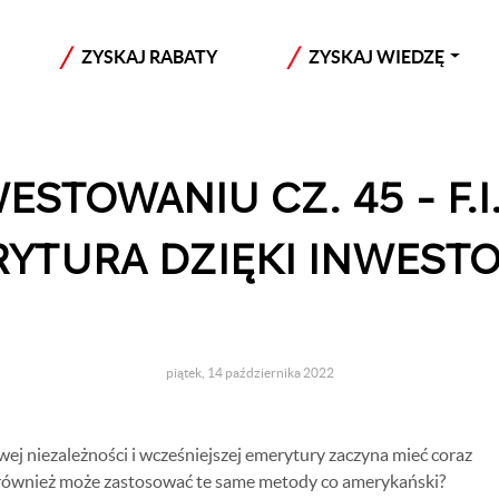
ZYSKAJ RABATY
ZYSKAJ WIEDZĘ
STOWANIU CZ. 45 - F.I.
YTURA DZIĘKI INWEST
piątek, 14 października 2022
sowej niezależności i wcześniejszej emerytury zaczyna mieć coraz
r również może zastosować te same metody co amerykański?