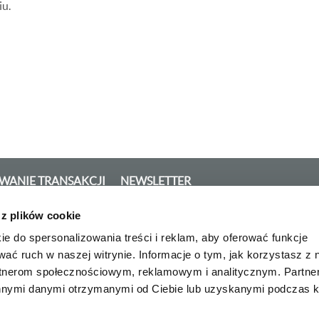
iu.
ANIE TRANSAKCJI
NEWSLETTER
 z plików cookie
ów 7, 09-411 Płock, wpisana do Krajowego Rejestru Sądowego prowadzonego przez 
ie do spersonalizowania treści i reklam, aby oferować funkcje
erem: 0000028860, numer NIP: 774-00-01-454, kapitał zakładowy / kapitał wpłacon
wać ruch w naszej witrynie. Informacje o tym, jak korzystasz z 
rtnerom społecznościowym, reklamowym i analitycznym. Partn
innymi danymi otrzymanymi od Ciebie lub uzyskanymi podczas k