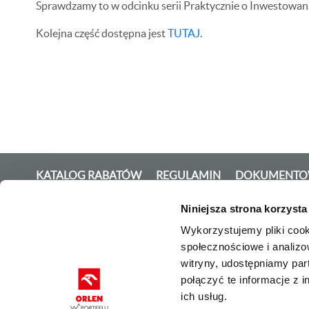
Sprawdzamy to w odcinku serii Praktycznie o Inwestowan
Kolejna część dostępna jest
TUTAJ
.
KATALOG RABATÓW
REGULAMIN
DOKUMENTOW
Niniejsza strona korzysta
ORLEN Spółka Akcyjna, ul. Chemik
Wykorzystujemy pliki cook
Gospodarczy w Warszawie pod num
społecznościowe i analizo
witryny, udostępniamy pa
Polityka prywatności i cookies
połączyć te informacje z 
ich usług.