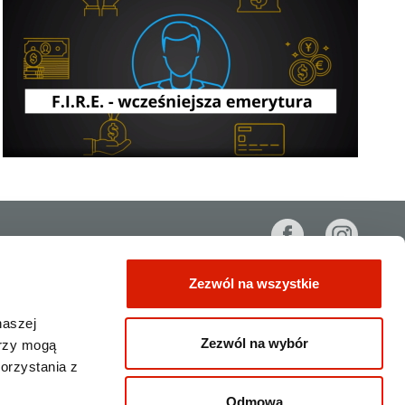
Zezwól na wszystkie
owp@orlen.pl
Sąd Rejonowy XIV Wydział
y: 534.636.326,25 PLN.
801 167 536
naszej
801 1 ORLEN
Zezwól na wybór
erzy mogą
© ORLEN S.A. 2019. Wszelkie prawa zastrzeżone
orzystania z
Odmowa