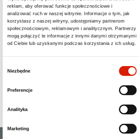
reklam, aby oferować funkcje społecznościowe i
inwestorów na świecie? Bardzo wiele, pod warunkiem, że
analizować ruch w naszej witrynie. Informacje o tym, jak
przeanalizujemy dokładnie ich metody inwestycyjne i zasady,
korzystasz z naszej witryny, udostępniamy partnerom
którymi się kierowali.
społecznościowym, reklamowym i analitycznym. Partnerzy
mogą połączyć te informacje z innymi danymi otrzymanymi
"Wielcy inwestorzy" to nowa edukacyjna seria o
od Ciebie lub uzyskanymi podczas korzystania z ich usług.
najwybitniejszych inwestorach w historii, która łączy
biograficzne i historyczne lekcje rynku kapitałowego z
praktyczną stroną inwestowania i wskazówkami dla polskich
Wybór
inwestorów indywidualnych. Bohaterem siódmego odcinka
Niezbędne
zgody
jest Jim Simons, założyciel tajemniczego
Renessaince Technnologies, określany na Wall Street jako
król handlu algorytmicznego i quantów.
Preferencje
Siódma część nowej serii dostępna jest
TUTAJ
.
Analityka
Marketing
KATALOG RABATÓW