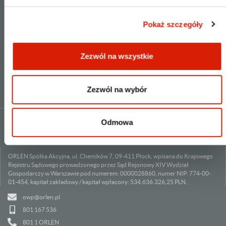
REGULAMIN
Pokaż szczegóły
DOKUMENTOWANIE TRANSAKCJI
NEWSLETTER
Zezwól na wszystkie
Zezwól na wybór
Odmowa
ORLEN Spółka Akcyjna, ul. Chemików 7, 09-411 Płock, wpisana do Krajowego
Rejestru Sądowego prowadzonego przez Sąd Rejonowy XIV Wydział
Gospodarczy w Warszawie pod numerem: 0000028860, numer NIP: 774-00-
01-454, kapitał zakładowy / kapitał wpłacony: 534.636.326,25 PLN.
owp@orlen.pl
801 167 536
801 1 ORLEN