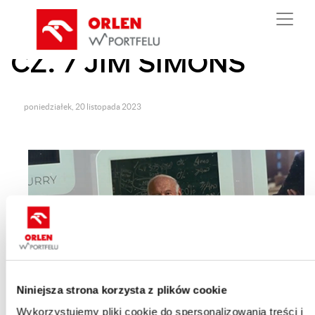
/
WIELCY INWESTORZY
CZ. 7 JIM SIMONS
poniedziałek, 20 listopada 2023
Niniejsza strona korzysta z plików cookie
Wykorzystujemy pliki cookie do spersonalizowania treści i
Czego polski inwestor może nauczyć się od najwybitniejszych