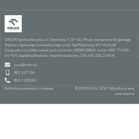
ORLEN Spółka Akcyjna, ul. Chemików 7, 09-411 Płock, wpisana do Krajowego
Rejestru Sądowego prowadzonego przez Sąd Rejonowy XIV Wydział
Gospodarczy w Warszawie pod numerem: 0000028860, numer NIP: 774-00-
01-454, kapitał zakładowy / kapitał wpłacony: 534.636.326,25 PLN.
owp@orlen.pl
801 167 536
801 1 ORLEN
Polityka prywatności i cookies
© ORLEN S.A. 2019. Wszelkie prawa
zastrzeżone