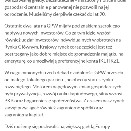
warszawskiej giełdy. Bezskutecznie - narzucony Polsce model
gospodarki centralnie planowanej nie pozwolił na jej
odrodzenie. Musieliśmy cierpliwie czekać do lat 90.
Ostatnie dwa lata na GPW mijały pod znakiem szerokiego
napływu nowych inwestorów. Co za tym idzie, wzrósł
również udział inwestorów indywidualnych w obrotach na
Rynku Głównym. Krajowy rynek coraz częściej jest też
postrzegany jako dobre miejsce do gromadzenia majątku na
emeryturę, co umożliwiają preferencyjne konta IKE i IKZE.
W ciągu minionych trzech dekad działalności GPW przeszła
od małego, lokalnego parkietu, po obecny status rynku
rozwiniętego. Motorem napędowym zmian gospodarczych
była prywatyzacja, rozwój rynku kapitałowego, silny wzrost
PKB oraz bogacenie się społeczeństwa. Z czasem nasz rynek
zaczął przyciągać również zagraniczne spółki oraz
zagraniczny kapitał.
Dziś możemy się pochwalić największą giełdą Europy