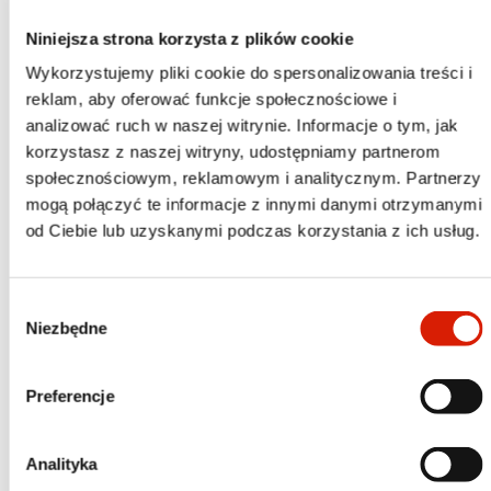
rola w inwestowaniu
Niniejsza strona korzysta z plików cookie
Wykorzystujemy pliki cookie do spersonalizowania treści i
OTWÓRZ
reklam, aby oferować funkcje społecznościowe i
analizować ruch w naszej witrynie. Informacje o tym, jak
korzystasz z naszej witryny, udostępniamy partnerom
Strategia kontrariańska i momentum
społecznościowym, reklamowym i analitycznym. Partnerzy
mogą połączyć te informacje z innymi danymi otrzymanymi
od Ciebie lub uzyskanymi podczas korzystania z ich usług.
OTWÓRZ
Wybór
Niezbędne
Banki centralne i ich wpływ na świat
zgody
inwestycji
Preferencje
OTWÓRZ
Analityka