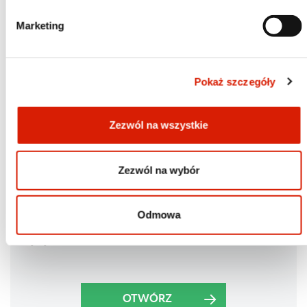
Po co nam indeksy giełdowe
Marketing
OTWÓRZ
Pokaż szczegóły
Zezwól na wszystkie
ESG - nowy trend w inwestycyjnym świecie
Zezwól na wybór
OTWÓRZ
Odmowa
Ryzyka w inwestowaniu
OTWÓRZ