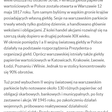
wiele dłuższa niż ostatnie 30 lat. Pierwsza giełda papierów
wartościowych w Polsce została otwarta w Warszawie 12
maja 1817 roku. Tym samym byliśmy w wąskim gronie krajów
posiadających własną giełdę. Sesje na warszawskim parkiecie
trwały wtedy tylko godzinę dziennie, a handlowano głównie
wekslami i obligacjami. Z kolei handel akcjami rozwinął się na
szerszą skalę dopiero w drugiej połowie XIX wieku.
W okresie pomiędzy I a II wojną światową giełdy w Polsce
działały na podstawie rozporządzenia Prezydenta o
organizacji giełd. Oprócz warszawskiej istniały także giełdy
papierów wartościowych w Katowicach, Krakowie, Lwowie,
Łodzi, Poznaniu i Wilnie. Jednak to w stolicy koncentrowało
się 90% obrotów.
Tuż przed wybuchem II wojny światowej na warszawskim
parkiecie było notowane około 130 różnych papierów: od
obligacji skarbowych, bankowych i municypalnych, po listy
zastawne i akcje. W 1945 roku, po zakończeniu działań
wojennych, próbowano reaktywować działalność