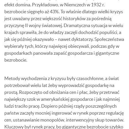
efekt domina. Przykładowo, w Niemczech w 1932 r.
bezrobocie sięgnęło aż 43%. To właśnie dlatego wielki kryzys
jest uważany przez większość historyków za pośrednią
przyczynę II wojny światowej. Dramatyczna sytuacja w wielu
krajach sprawiła, że do władzy zaczęli dochodzić populiści, a
jak się później okazywało – nawet dyktatorzy. Społeczeństwa
wybierały tych, którzy najwięcej obiecywali, podczas gdy w
gospodarkach panowała zapaść gospodarcza i gigantyczne
bezrobocie.
Metody wychodzenia z kryzysu były czasochłonne, a świat
potrzebował wielu lat żeby wyprowadzić gospodarkę na
prostą. Rozpoczęto od obniżania cen i płac, żeby przetrwać
największy szok w amerykańskiej gospodarce i jak najmniej
ludzi traciło pracę. Dopiero później rządy poszczególnych
państw zaczęły mocniej ingerować w rynek poprzez regulację
cen, ustanawianie monopolów, interwencyjny skup towarów.
Kluczowy był rynek pracy, bo gigantyczne bezrobocie szybko