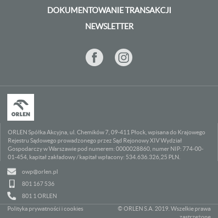
DOKUMENTOWANIE TRANSAKCJI
NEWSLETTER
ORLEN Spółka Akcyjna, ul. Chemików 7, 09-411 Płock, wpisana do Krajowego
Rejestru Sądowego prowadzonego przez Sąd Rejonowy XIV Wydział
Gospodarczy w Warszawie pod numerem: 0000028860, numer NIP: 774-00-
01-454, kapitał zakładowy / kapitał wpłacony: 534.636.326,25 PLN.
owp@orlen.pl
801 167 536
801 1 ORLEN
Polityka prywatności i cookies
© ORLEN S.A. 2019. Wszelkie prawa
zastrzeżone