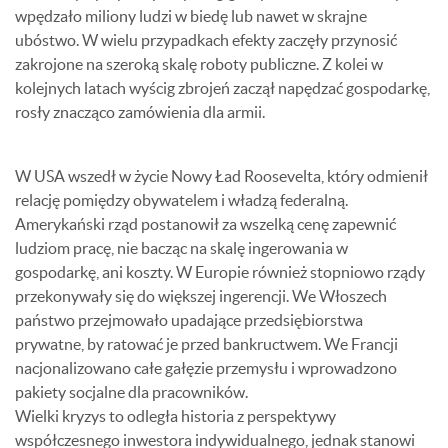
wpędzało miliony ludzi w biedę lub nawet w skrajne
ubóstwo. W wielu przypadkach efekty zaczęły przynosić
zakrojone na szeroką skalę roboty publiczne. Z kolei w
kolejnych latach wyścig zbrojeń zaczął napędzać gospodarkę,
rosły znacząco zamówienia dla armii.
W USA wszedł w życie Nowy Ład Roosevelta, który odmienił
relację pomiędzy obywatelem i władzą federalną.
Amerykański rząd postanowił za wszelką cenę zapewnić
ludziom pracę, nie bacząc na skalę ingerowania w
gospodarkę, ani koszty. W Europie również stopniowo rządy
przekonywały się do większej ingerencji. We Włoszech
państwo przejmowało upadające przedsiębiorstwa
prywatne, by ratować je przed bankructwem. We Francji
nacjonalizowano całe gałęzie przemysłu i wprowadzono
pakiety socjalne dla pracowników.
Wielki kryzys to odległa historia z perspektywy
współczesnego inwestora indywidualnego, jednak stanowi