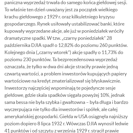
paniczna wyprzedaż trwała do samego końca giełdowej sesji.
To właśnie ten dzień uważany jest za początek wielkiego
krachu giełdowego z 1929 r. oraz kilkuletniego kryzysu
gospodarczego. Rynek usiłowały ustabilizować banki, które
kupowały wyprzedane akcje, ale już w poniedziałek wróciły
dramatyczne spadki. W tzw. „czarny poniedziałek” 28
października DJIA spadł o 12,82% do poziomu 260 punktów.
Kolejnego dnia („czarny wtorek”) akcje spadły o 11,73% do
poziomu 230 punktów. Ta bezprecedensowa wyprzedaż
oznaczała, że tylko w dwa dni akcje straciły prawie jedną
czwartą wartości, a problem inwestorów kupujących papiery
wartościowe na kredyt zmaterializował się błyskawicznie.
Inwestorzy najczęściej wspominają te pojedyncze sesje
giełdowe, gdzie skala spadków sięgała powyżej 10%, jednak
sama bessa nie była szybka i gwałtowna – była długa i bardzo
wyczerpująca nie tylko dla inwestorów i spółek, ale całej
amerykańskiej gospodarki. Giełda w USA osiągnęła najniższy
poziom dopiero 8 lipca 1932 r. Wówczas DJIA wynosił ledwie
41 punktów i od szczytu z września 1929 r. stracił prawie