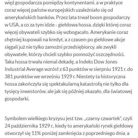
więź gospodarcza pomiędzy kontynentami, a w praktyce
coraz więcej państw europejskich uzależniało się od
amerykańskich banków. Przez lata trwał boom gospodarczy
w USA, a co za tym idzie - giełdowa hossa, dzięki której coraz
więcej obywateli szybko się wzbogacało. Amerykanie coraz
chętniej kupowali na kredyt, a z czasem po giełdowe akcje
sięgali już nie tylko zamożni przedsiębiorcy, ale zwykli
obywatele, którzy chcieli szybko pomnożyć oszczędności.
Taka hossa trwała niemal dekadę, a Indeks Dow Jones
Industrial Average wzrósł z 63 punktów w sierpniu 1921 r. do
381 punktów we wrześniu 1929 r. Niestety ta historyczna
hossa zakończyła się spektakularną katastrofą nie tylko dla
tysięcy inwestorów, ale jak się później okazało, dla światowej
gospodarki.
Symbolem wielkiego kryzysu jest tzw. „czarny czwartek”, czyli
24 października 1929 r., kiedy to amerykański rynek giełdowy
otworzył się 11% poniżej zamknięcia z poprzedniego dnia, a